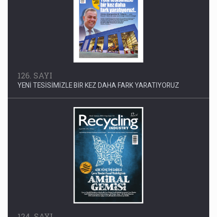
126. SAYI
YENİ TESİSİMİZLE BİR KEZ DAHA FARK YARATIYORUZ
124. SAYI