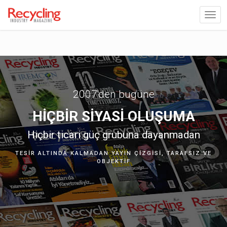
2007'den bugüne
HIÇBIR SIYASI OLUŞUMA
Hiçbir ticari güç grubuna dayanmadan
TESIR ALTINDA KALMADAN YAYIN ÇIZGISI, TARAFSIZ VE
OBJEKTIF