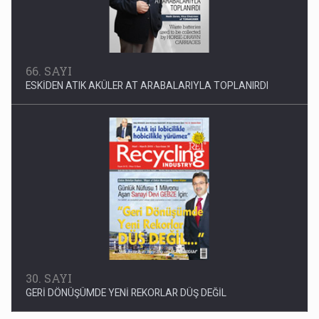
30. SAYI
GERİ DÖNÜŞÜMDE YENİ REKORLAR DÜŞ DEĞİL
17. SAYI
SADECE BİR DÜNYA VAR ONU BOŞA HARCAMAYIN