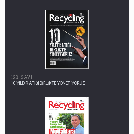
10 YILDIR ATIĞI BİRLİKTE YÖNETİYORUZ
115. SAYI
ÇEVRECİ KOMŞU KART KAZANDIRIYOR