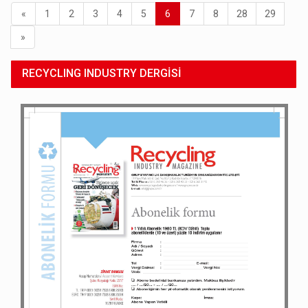
(current)
«
1
2
3
4
5
6
7
8
28
29
»
RECYCLING INDUSTRY DERGİSİ