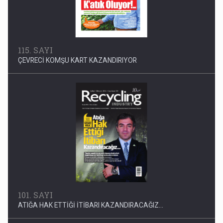
101. SAYI
ATIĞA HAK ETTİĞİ İTİBARI KAZANDIRACAĞIZ...
95. SAYI
AB STANDARTLARINDA ARAÇ BARINDIRMA VE SÖKÜM