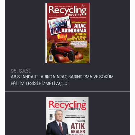
EĞİTİM TESİSİ HİZMETİ AÇILDI
66. SAYI
ESKİDEN ATIK AKÜLER AT ARABALARIYLA TOPLANIRDI