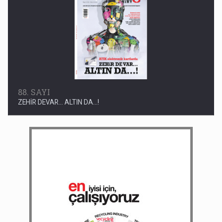
88. SAYI
ZEHİR DEVAR... ALTIN DA...!