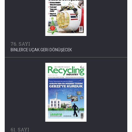
76. SAYI
BİNLERCE UÇAK GERİ DÖNÜŞECEK
61. SAYI