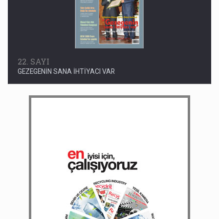
22. SAYI
GEZEGENİN SANA İHTİYACI VAR
16. SAYI
TÜRKİYE VE AVRUPA ARASINDAKİ E-COP KÖPRÜSÜ