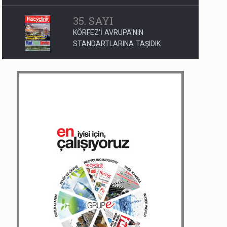
35. SAYI
KÖRFEZ'İ AVRUPA'NIN
STANDARTLARINA TAŞIDIK
1. SAYI
MARMARA DENİZİ MUSLUKTAN
AKACAK
191. SAYI