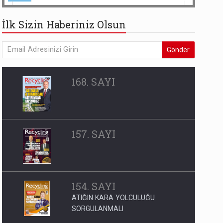
İlk Sizin Haberiniz Olsun
Gönder
168. SAYI
157. SAYI
154. SAYI
ATIĞIN KARA YOLCULUĞU
SORGULANMALI