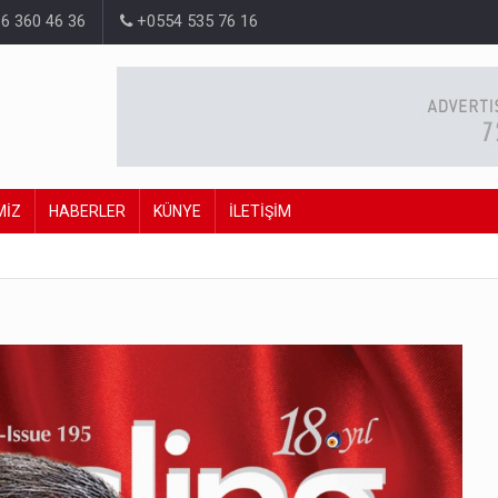
6 360 46 36
+0554 535 76 16
MİZ
HABERLER
KÜNYE
İLETİŞİM