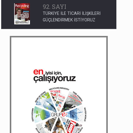
78. SAYI
GEMİLER DEMİR ATTI
189. SAYI