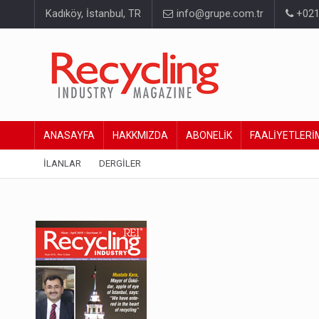
Kadıköy, İstanbul, TR
info@grupe.com.tr
+021
ANASAYFA
HAKKMIZDA
ABONELİK
FAALİYETLERİ
İLANLAR
DERGİLER