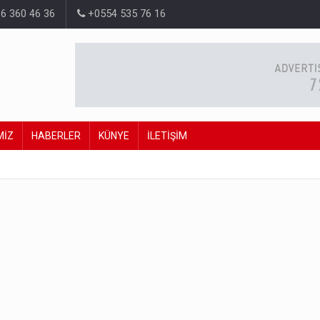
6 360 46 36
+0554 535 76 16
MİZ
HABERLER
KÜNYE
İLETİŞİM