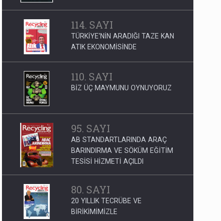
114. SAYI
TÜRKİYE'NİN ARADIĞI TAZE KAN
ATIK EKONOMİSİNDE
110. SAYI
BİZ ÜÇ MAYMUNU OYNUYORUZ
95. SAYI
AB STANDARTLARINDA ARAÇ
BARINDIRMA VE SÖKÜM EĞİTİM
TESİSİ HİZMETİ AÇILDI
80. SAYI
20 YILLIK TECRÜBE VE
BİRİKİMİMİZLE