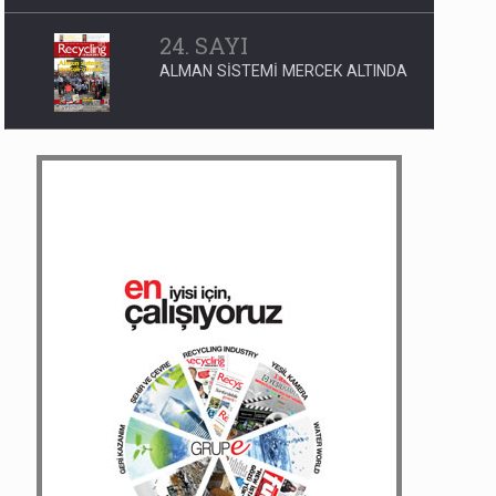
24. SAYI
ALMAN SİSTEMİ MERCEK ALTINDA
1. SAYI
MARMARA DENİZİ MUSLUKTAN
AKACAK
202. SAYI