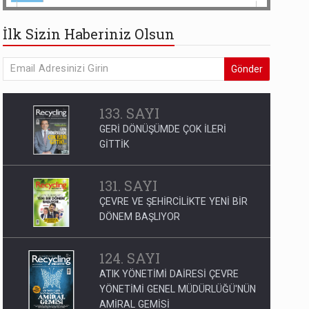
İlk Sizin Haberiniz Olsun
Gönder
133. SAYI
GERİ DÖNÜŞÜMDE ÇOK İLERİ
GİTTİK
131. SAYI
ÇEVRE VE ŞEHİRCİLİKTE YENİ BİR
DÖNEM BAŞLIYOR
124. SAYI
ATIK YÖNETİMİ DAİRESİ ÇEVRE
YÖNETİMİ GENEL MÜDÜRLÜĞÜ'NÜN
AMİRAL GEMİSİ