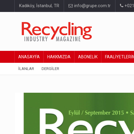
Kadıköy, İstanbul, TR
info@grupe.com.tr
+021
ANASAYFA
HAKKMIZDA
ABONELİK
FAALİYETLERİ
İLANLAR
DERGİLER