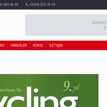
6 360 46 36
+0554 535 76 16
MİZ
HABERLER
KÜNYE
İLETİŞİM