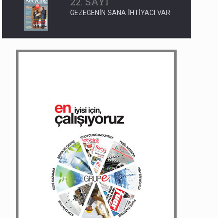
22. SAYI
GEZEGENİN SANA İHTİYACI VAR
12. SAYI
YENİLENEBİLİR ENERJİDE 1
NUMARA OLACAĞIZ
155. SAYI