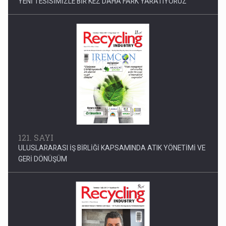
YENİ TESİSİMİZLE BİR KEZ DAHA FARK YARATIYORUZ
121. SAYI
ULUSLARARASI İŞ BİRLİĞİ KAPSAMINDA ATIK YÖNETİMİ VE
GERİ DÖNÜŞÜM