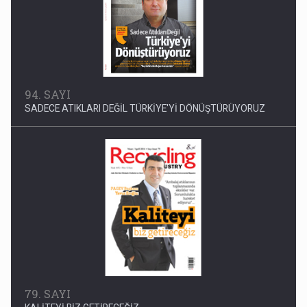
94. SAYI
SADECE ATIKLARI DEĞİL TÜRKİYE'Yİ DÖNÜŞTÜRÜYORUZ
79. SAYI