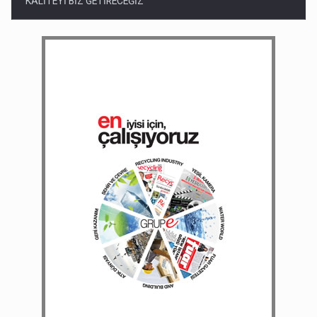
KALİTEYİ BİZ GETİRECEĞİZ
9. SAYI
TÜRKİYE'DE YATIRIM KONUSUNDA SINIRIMIZ YOK