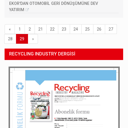
EKOR'DAN OTOMOBİL GERİ DÖNÜŞÜMÜNE DEV
YATIRIM
«
1
2
21
22
23
24
25
26
27
(current)
Next
28
29
»
RECYCLING INDUSTRY DERGİSİ