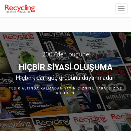
2007'den bugüne
HIÇBIR SIYASI OLUŞUMA
Hiçbir ticari güç grubuna dayanmadan
TESIR ALTINDA KALMADAN YAYIN ÇIZGISI, TARAFSIZ VE
OBJEKTIF