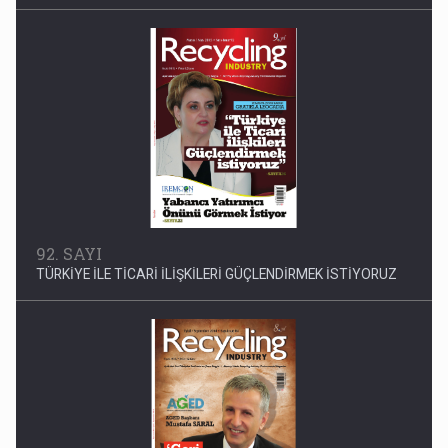
92. SAYI
TÜRKİYE İLE TİCARİ İLİŞKİLERİ GÜÇLENDİRMEK İSTİYORUZ