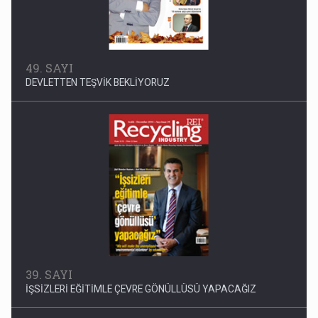
49. SAYI
DEVLETTEN TEŞVİK BEKLİYORUZ
39. SAYI
İŞSİZLERİ EĞİTİMLE ÇEVRE GÖNÜLLÜSÜ YAPACAĞIZ